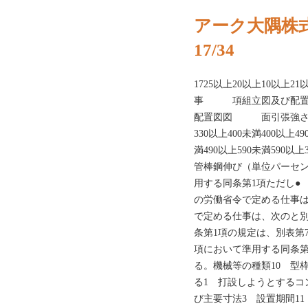
アーク大隅株
17/34
1725以上20以上10以上2
事 項組立図及び配置図
配置図図 面引張強さ（
330以上400未満400以上49
満490以上590未満590以上
管棒鋼伸び（単位パーセン
用する同条第1項ただし● 
の労働省令で定める仕事は
で定める仕事は、次のと別表
条第1項の規定は、別表第
項において準用する同条第
る。機械等の種類10 型枠
る1 打設しようとするコ
び主要寸法3 設置期間1