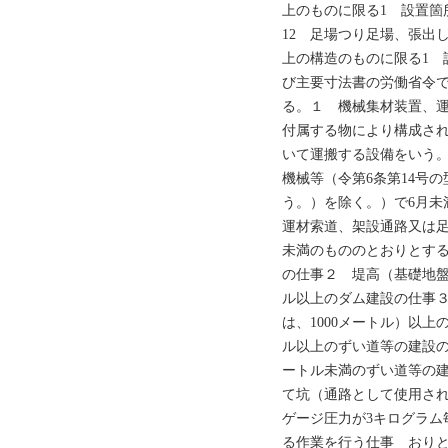
上のものに限る1 設置箇
12 足場つり足場、張出
上の構造のものに限る1 
び主要寸法書の労働省令
る。１ 機械集材装置、
付属する物により構成さ
いて運搬する設備をいう
機械等（令第6条第14号
う。）を除く。）で6月未
運材索道、架設通路又は足
未満のもののとおりとする
の仕事２ 堤高（基礎地盤
ル以上のダム建設の仕事３
は、1000メートル）以上
ル以上のずい道等の建設の仕
ートル未満のずい道等の建
て坑（通路として使用さ
ゲージ圧力が3キログラム
る作業を行う仕事 おりと