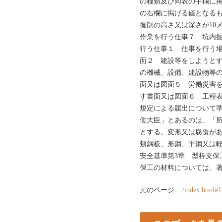
の種類及び同表の中欄に
の右欄に掲げる値となる
掘削の高さ又は深さが10
作業を行う仕事７ 坑内
行う仕事１ 仕事を行う場
面２ 建設等をしようと
の機械、設備、建設物等
面又は図面５ 労働災害
す書面又は図面６ 工程表
規定による届出について
働大臣」とあるのは、「
とする。変形又は腐食が
類鋼板、形鋼、平鋼又は
安全基準第3章 型枠支保
保工の材料については、
元のページ
../index.html#