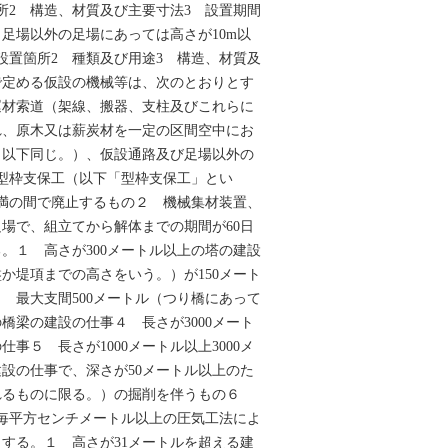
所2 構造、材質及び主要寸法3 設置期間
し足場以外の足場にあっては高さが10m以
設置箇所2 種類及び用途3 構造、材質及
で定める仮設の機械等は、次のとおりとす
運材索道（架線、搬器、支柱及びこれらに
れ、原木又は薪炭材を一定の区間空中にお
。以下同じ。）、仮設通路及び足場以外の
の型枠支保工（以下「型枠支保工」とい
満の間で廃止するもの２ 機械集材装置、
場で、組立てから解体までの期間が60日
。１ 高さが300メートル以上の塔の建設
か堤項までの高さをいう。）が150メート
 最大支間500メートル（つり橋にあって
の橋梁の建設の仕事４ 長さが3000メート
事５ 長さが1000メートル以上3000メ
設の仕事で、深さが50メートル以上のた
れるものに限る。）の掘削を伴うもの６
毎平方センチメートル以上の圧気工法によ
する。１ 高さが31メートルを超える建