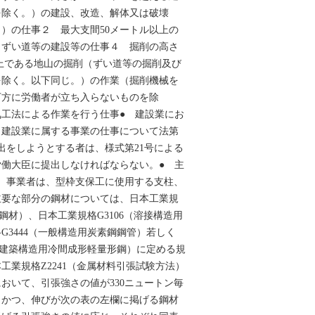
を除く。）の建設、改造、解体又は破壊
）の仕事２ 最大支間50メートル以上の
 ずい道等の建設等の仕事４ 掘削の高さ
以上である地山の掘削（ずい道等の掘削及び
を除く。以下同じ。）の作業（掘削機械を
下方に労働者が立ち入らないものを除
工法による作業を行う仕事● 建設業にお
 建設業に属する事業の仕事について法第
届出をしようとする者は、様式第21号による
働大臣に提出しなければならない。● 主
条 事業者は、型枠支保工に使用する支柱、
主要な部分の鋼材については、日本工業規
延鋼材）、日本工業規格G3106（溶接構造用
G3444（一般構造用炭素鋼鋼管）若しく
0（建築構造用冷間成形軽量形鋼）に定める規
工業規格Z2241（金属材料引張試験方法）
おいて、引張強さの値が330ニュートン毎
、かつ、伸びが次の表の左欄に掲げる鋼材