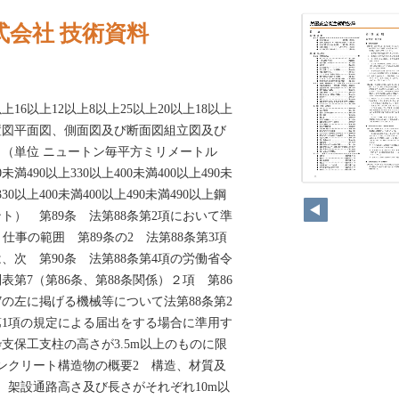
式会社 技術資料
1以上16以上12以上8以上25以上20以上18以上
平面図、側面図及び断面図組立図及び
単位 ニュートン毎平方ミリメートル
0未満490以上330以上400未満400以上490未
330以上400未満400以上490未満490以上鋼
ト） 第89条 法第88条第2項において準
仕事の範囲 第89条の2 法第88条第3項
、次 第90条 法第88条第4項の労働省令
第7（第86条、第88条関係）２項 第86
7の左に掲げる機械等について法第88条第2
1項の規定による届出をする場合に準用す
支保工支柱の高さが3.5m以上のものに限
ンクリート構造物の概要2 構造、材質及
1 架設通路高さ及び長さがそれぞれ10m以