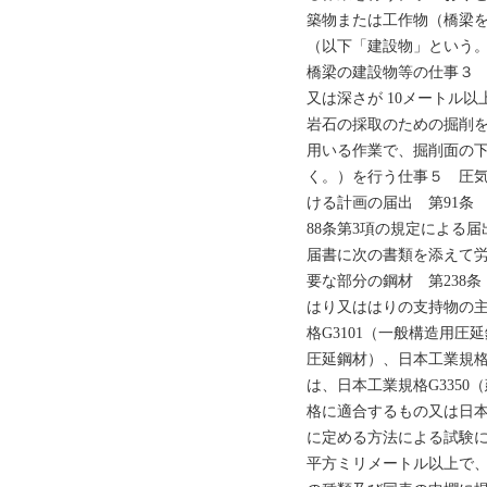
築物または工作物（橋梁
（以下「建設物」という。
橋梁の建設物等の仕事３
又は深さが 10メートル
岩石の採取のための掘削
用いる作業で、掘削面の
く。）を行う仕事５ 圧気
ける計画の届出 第91条
88条第3項の規定による
届書に次の書類を添えて労
要な部分の鋼材 第238
はり又ははりの支持物の
格G3101（一般構造用圧
圧延鋼材）、日本工業規格
は、日本工業規格G335
格に適合するもの又は日本
に定める方法による試験に
平方ミリメートル以上で