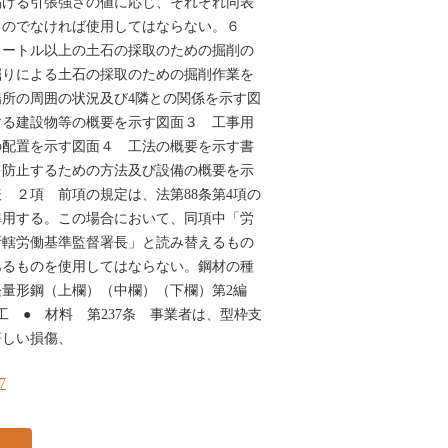
掲げる引張強さの値に応じ、それぞれ同表
ものでなければ使用してはならない。６
メートル以上の土石の採取のための掘削の
掘りによる土石の採取のための掘削作業を
所の周囲の状況及び4隣との関係を示す図
する建設物等の概要を示す図面３ 工事用
の配置を示す図面４ 工法の概要を示す書
を防止するための方法及び設備の概要を示
 ２項 前項の規定は、法第88条第4項の
準用する。この場合において、同項中「労
所轄労働基準監督署長」と読み替えるもの
あるものを使用してはならない。鋼材の種
軽量形鋼（上欄）（中欄）（下欄）第2編
工 ● 材料 第237条 事業者は、型枠支
著しい損傷、
17