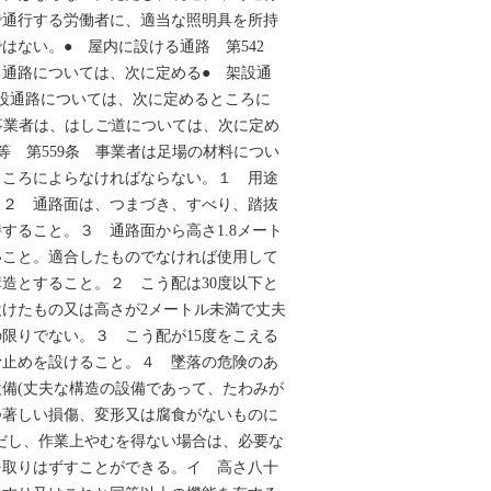
で通行する労働者に、適当な照明具を所持
はない。● 屋内に設ける通路 第542
通路については、次に定める● 架設通
架設通路については、次に定めるところに
 事業者は、はしご道については、次に定め
等 第559条 事業者は足場の材料につい
ところによらなければならない。１ 用途
。２ 通路面は、つまづき、すべり、踏抜
すること。３ 通路面から高さ1.8メート
いこと。適合したものでなければ使用して
造とすること。２ こう配は30度以下と
けたもの又は高さが2メートル未満で丈夫
限りでない。３ こう配が15度をこえる
滑止めを設けること。４ 墜落の危険のあ
備(丈夫な構造の設備であって、たわみが
つ著しい損傷、変形又は腐食がないものに
だし、作業上やむを得ない場合は、必要な
を取りはずすことができる。イ 高さ八十