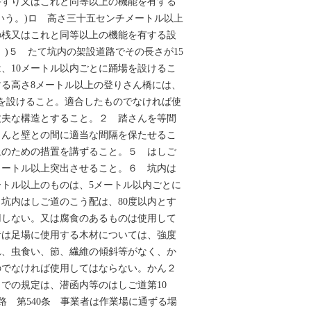
手すり又はこれと同等以上の機能を有する
いう。)ロ 高さ三十五センチメートル以上
の桟又はこれと同等以上の機能を有する設
。)５ たて坑内の架設道路でその長さが15
、10メートル以内ごとに踊場を設けるこ
る高さ8メートル以上の登りさん橋には、
を設けること。適合したものでなければ使
丈夫な構造とすること。２ 踏さんを等間
さんと壁との間に適当な間隔を保たせるこ
止のための措置を講ずること。５ はしご
メートル以上突出させること。６ 坑内は
ートル以上のものは、5メートル以内ごとに
坑内はしご道のこう配は、80度以内とす
用しない。又は腐食のあるものは使用して
者は足場に使用する木材については、強度
れ、虫食い、節、繊維の傾斜等がなく、か
のでなければ使用してはならない。かん２
までの規定は、潜函内等のはしご道第10
路 第540条 事業者は作業場に通ずる場