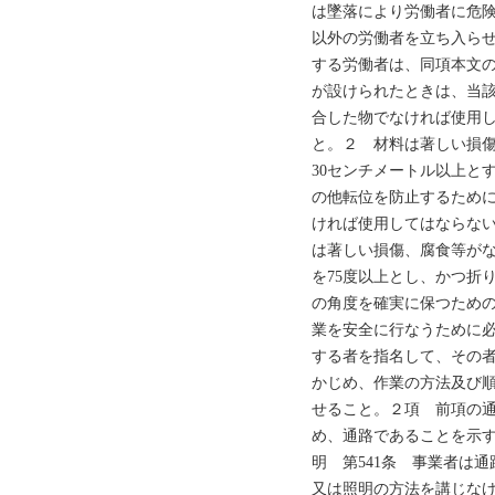
は墜落により労働者に危
以外の労働者を立ち入ら
する労働者は、同項本文
が設けられたときは、当
合した物でなければ使用
と。２ 材料は著しい損
30センチメートル以上と
の他転位を防止するため
ければ使用してはならな
は著しい損傷、腐食等が
を75度以上とし、かつ折
の角度を確実に保つため
業を安全に行なうために
する者を指名して、その
かじめ、作業の方法及び
せること。２項 前項の
め、通路であることを示す
明 第541条 事業者は
又は照明の方法を講じな