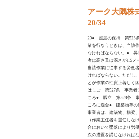
アーク大隅株
20/34
20● 照度の保持 第52
業を行なうときは、当該
なければならない。● 昇
者は高さ又は深さが1.5
当該作業に従事する労働
ければならない。ただし
とが作業の性質上著しく困
はしご 第527条 事業
ころ● 脚立 第528条
ころに適合● 建築物等の
事業者は、建築物、橋梁
（作業主任者を選任しな
合において墜落により労
次の措置を講じなければな