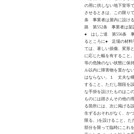
の用に供しない地下室等
させるときは、この限りで
条 事業者は屋内に設ける
路 第552条 事業者は
● はしご道 第556条
るところに● 足場の材料
ては、著しい損傷、変形
に応じた幅を有すること
等の危険のない状態に保持
ル以内に障害物を置かな
はならない。１ 丈夫な構
すること。ただし階段を設
な手掛を設けたものはこの
ものには踏さんその他の
る箇所には、次に掲げる設
生ずるおそれがなく、か
限る。)を設けること。た
部分を限って臨時にこれ