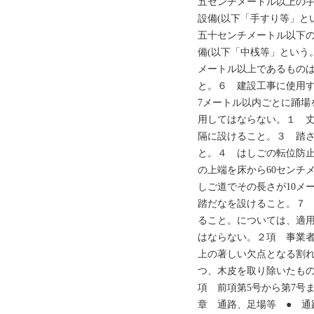
五センチメートル以上の
設備(以下「手すり等」と
五十センチメートル以下
備(以下「中桟等」という
メートル以上であるものは
と。６ 建設工事に使用す
7メートル以内ごとに踊場
用してはならない。１ 
隔に設けること。３ 踏
と。４ はしごの転位防
の上端を床から60センチ
しご道でその長さが10メ
踏だなを設けること。７ 
ること。については、適
はならない。２項 事業
上の著しい欠点となる割
つ、木皮を取り除いたも
項 前項第5号から第7号
章 通路、足場等 ● 通