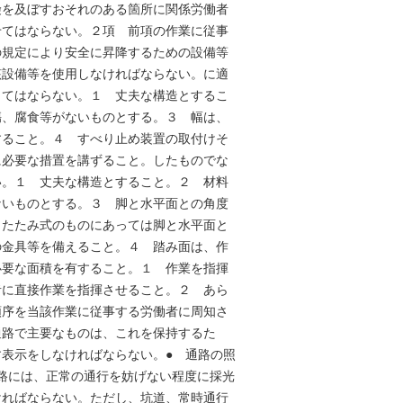
険を及ぼすおそれのある箇所に関係労働者
せてはならない。２項 前項の作業に従事
の規定により安全に昇降するための設備等
該設備等を使用しなければならない。に適
してはならない。１ 丈夫な構造とするこ
傷、腐食等がないものとする。３ 幅は、
すること。４ すべり止め装置の取付けそ
に必要な措置を講ずること。したものでな
い。１ 丈夫な構造とすること。２ 材料
ないものとする。３ 脚と水平面との角度
りたたみ式のものにあっては脚と水平面と
の金具等を備えること。４ 踏み面は、作
必要な面積を有すること。１ 作業を指揮
者に直接作業を指揮させること。２ あら
順序を当該作業に従事する労働者に周知さ
通路で主要なものは、これを保持するた
表示をしなければならない。● 通路の照
通路には、正常の通行を妨げない程度に採光
ければならない。ただし、坑道、常時通行