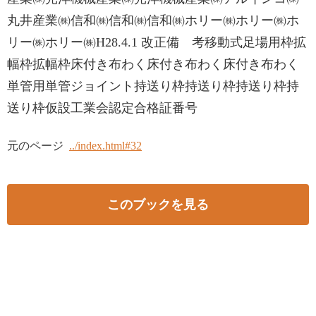
丸井産業㈱信和㈱信和㈱信和㈱ホリー㈱ホリー㈱ホ
リー㈱ホリー㈱H28.4.1 改正備 考移動式足場用枠拡
幅枠拡幅枠床付き布わく床付き布わく床付き布わく
単管用単管ジョイント持送り枠持送り枠持送り枠持
送り枠仮設工業会認定合格証番号
元のページ
../index.html#32
このブックを見る