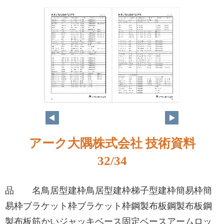
アーク大隅株式会社 技術資料
32/34
品 名鳥居型建枠鳥居型建枠梯子型建枠簡易枠簡
易枠ブラケット枠ブラケット枠鋼製布板鋼製布板鋼
製布板筋かいジャッキベース固定ベースアームロッ