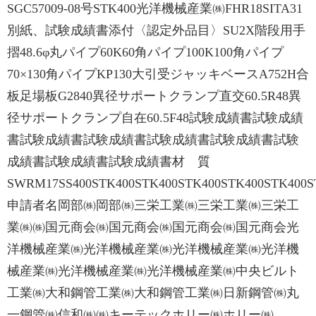
SGC57009-08号STK400光洋機械産業㈱FHR18SITA31
別紙、試験成績書添付〈認定外品目〉SU2X階段用手
摺48.6φ丸パイプ60K60角パイプ100K100角パイプ
70×130角パイプKP130大引受ジャッキベースA752H合
板足場板G2840異径サポートクランプ直交60.5R48異
径サポートクランプ自在60.5F48試験成績書試験成績
書試験成績書試験成績書試験成績書試験成績書試験
成績書試験成績書試験成績書材 質
SWRM17SS400STK400STK400STK400STK400STK400S
申請者名岡部㈱岡部㈱三栄工業㈱三栄工業㈱三栄工
業㈱㈱国元商会㈱国元商会㈱国元商会㈱国元商会光
洋機械産業㈱光洋機械産業㈱光洋機械産業㈱光洋機
械産業㈱光洋機械産業㈱光洋機械産業㈱中央ビルト
工業㈱大和鋼管工業㈱大和鋼管工業㈱日新鋼管㈱丸
一鋼管㈱信和㈱㈱キーテックホリー㈱ホリー㈱